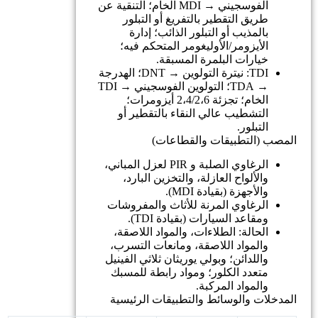
الفوسجيني → MDI الخام؛ التنقية عن
طريق التقطير بالتفريغ أو التبلور
بالمذيب أو التبلور الذائب؛ إدارة
الأيزومر/الأوليغومر المتحكم فيه؛
خيارات البلمرة المسبقة.
TDI: نيترة التولوين → DNT؛ الهدرجة
→ TDA؛ التولوين الفوسجيني → TDI
الخام؛ تجزئة 2،4/2،6 أيزومرات؛
التشطيب عالي النقاء بالتقطير أو
التبلور.
المصب (التطبيقات والقطاعات)
الرغاوي الصلبة و PIR لعزل المباني،
والألواح العازلة، والتخزين البارد،
والأجهزة (بقيادة MDI).
الرغاوي المرنة للأثاث والمفروشات
ومقاعد السيارات (بقيادة TDI).
الحالة: الطلاءات، والمواد اللاصقة،
والمواد اللاصقة، ومانعات التسرب،
واللدائن؛ وبولي يوريثان ثلاثي الفينيل
متعدد الكلور؛ ومواد رابطة للمسبك
والمواد المركبة.
المدخلات والوسائط والتطبيقات الرئيسية