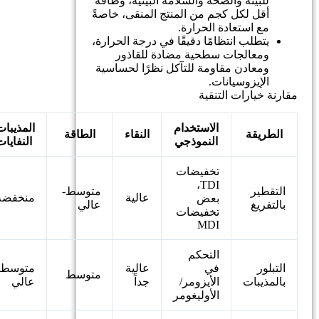
للبيئة والصحة والسلامة البيئية، وطاقة
أقل لكل كجم من المنتج المنقى، خاصةً
مع استعادة الحرارة.
يتطلب انتظامًا دقيقًا في درجة الحرارة،
ومعالجات سطحية مضادة للقاذور
ومعادن مقاومة للتآكل نظرًا لحساسية
الإيزوسيانات.
مقارنة خيارات التنقية
الاستخدام
المذيبات
الطريقة
النقاء
الطاقة
النموذجي
النفايات
تخفيضات
TDI،
التقطير
متوسط-
عالية
منخفضة
بعض
بالتفريغ
عالي
تخفيضات
MDI
التحكم
التبلور
في
عالية
متوسط-
متوسط
بالمذيبات
الأيزومر/
جداً
عالي
الأوليغومر