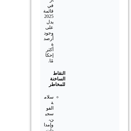
في
قائمة
2025
يدل
على
وجود
أرصد
ة
أكثر
إحكا
مًا.
النقاط
الساخنة
للمخاطر
سلام
ة
الفو
سجي
ن،
وإمدا
دات