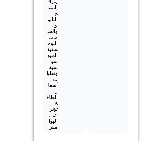
وريك
المنت
ج
الثانو
ي؛
والخد
مات
اللوج
ستية
الجيو
سيا
سية
وتقلبا
ت
أسعا
ر
الطاق
ة
تؤثر
على
الهوا
مش.