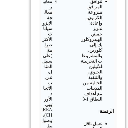
تتوافق
معايي
المرافق
ر
منزوعة
معال
الكربون،
جة
وإعادة
الإيزو
تدوير
سيانا
حمض
ت
الهيدروكلور
الأكثر
يك إلى
صرا
كلورين،
مة
والمشروعا
(على
ت التجريبية
سبيل
للأنيلين
المثا
الحيوي،
ل،
والتنقية
تدري
الخالية من
ب
المذيبات
الاتحا
مع أهداف
د
النطاق 1-3.
الأور
وبي
REA
الرقمنة
CH)،
وضوا
تعمل ناقل
بط