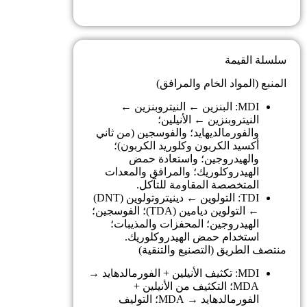
سلسلة القيمة
المنبع (المواد الخام والمرافق)
MDI: البنزين ← النيتروبنزين ←
النيتروبنزين ← الأنيلين؛
والفورمالديهايد؛ والفوسجين (من ثاني
أكسيد الكربون وكلوريد الكربون)؛
والهيدروجين؛ واستعادة حمض
الهيدروكلوريك؛ والمرافق والمعدات
المتخصصة المقاومة للتآكل.
TDI: التولوين ← دينيتروتولوين (DNT)
← التولوين ديامين (TDA)؛ الفوسجين؛
الهيدروجين؛ المحفزات والمذيبات؛
استخدام حمض الهيدروكلوريك.
منتصف الطريق (التصنيع والتنقية)
MDI: تكثيف الأنيلين + الفورمالدهايد →
MDA؛ التكثيف من الأنيلين +
الفورمالدهايد → MDA؛ التوليف