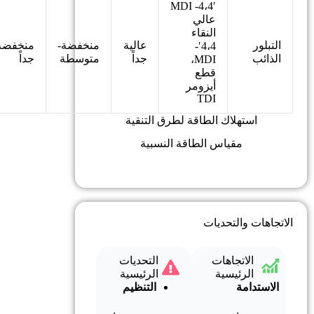
4،4′- MDI
عالي
النقاء
التبلور
عالية
منخفضة-
منخفضة
4،4′-
الذائب
جداً
متوسطة
جداً
MDI،
قطع
أيزومر
TDI
استهلاك الطاقة لطرق التنقية
مقياس الطاقة النسبية
الاتجاهات والتحديات
الاتجاهات
التحديات
الرئيسية
الرئيسية
الاستدامة
التنظيم