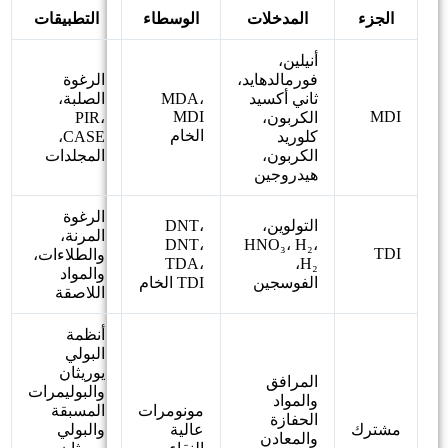
الجزء
المدخلات
الوسطاء
التطبيقات
أنيلين،
فورمالدهايد،
الرغوة
ثاني أكسيد
MDA،
الصلبة،
MDI
MDI
الكربون،
PIR،
الخام
كلوريد
CASE،
الكربون،
المجلدات
هيدروجين
الرغوة
التولوين،
DNT،
المرنة،
DNT،
HNO₃، H₂،
TDI
والطلاءات،
TDA،
H₂،
والمواد
الفوسجين
TDI الخام
اللاصقة
أنظمة
البولي
يوريثان
المرافق
والبوليمرات
والمواد
مونومرات
المسبقة
الحفازة
مشترك
عالية
والبولي
والمعادن