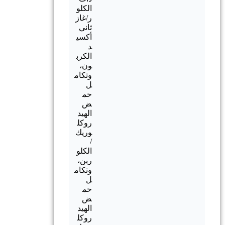
الكلو
ر/غاز
ثاني
أكسي
د
الكرب
ون،
وتكام
ل
حم
ض
الهيد
روكل
وريك
/
الكلو
رين،
وتكام
ل
حم
ض
الهيد
روكل