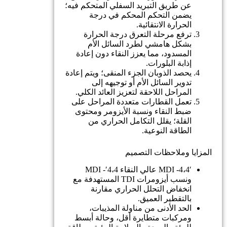
عن طريق التبريد السفلي المتحكم فيه؛
يضمن التحكم المحكم في درجة
الحرارة الانتقائية.
ترفع مرحلة التعرق درجة الحرارة
بشكل هامشي لطرد السائل الأم
المسدود، مما يعزز النقاء دون إعادة
إذابة البلورات.
يحصد الذوبان الجزء المنقى؛ ويتم إعادة
تدوير السائل الأم أو توجيهه إلى
المراحل اللاحقة لتعزيز العائد الكلي.
تعمل القطارات متعددة المراحل على
ضبط النقاء ونسبة الأيزومر ومحتوى
القلة؛ يقلل التكامل الحراري من
الطاقة النوعية.
المزايا وملاحظات التصميم
4،4′- MDI عالي النقاء 4،4′- MDI
ونسب أيزومرات TDI المستهدفة مع
انخفاض التحلل الحراري مقارنة
بالتقطير العميق.
الحد الأدنى من مناولة المذيبات،
ومركبات متطايرة أقل، وحالة أبسط