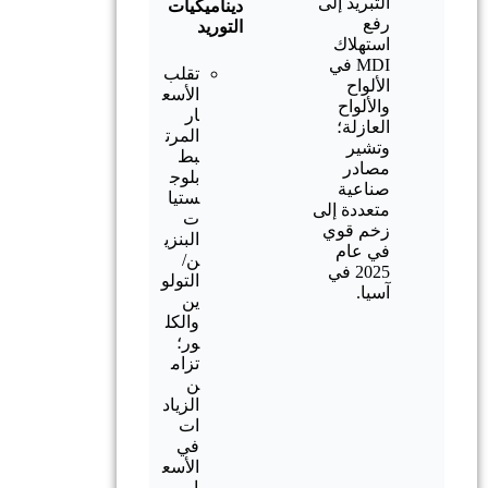
التبريد إلى
ديناميكيات
رفع
التوريد
استهلاك
MDI في
تقلب
الألواح
الأسع
والألواح
ار
العازلة؛
المرت
وتشير
بط
مصادر
بلوج
صناعية
ستيا
متعددة إلى
ت
زخم قوي
البنزي
في عام
ن/
2025 في
التولو
آسيا.
ين
والكل
ور؛
تزام
ن
الزياد
ات
في
الأسع
ار