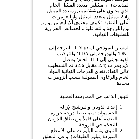
المذيبات) ← ميثيلين متعدد الميثيل الخام
الذي يحتوي على 4،4′-ميثيل متعدد الميثيل
و2،4′-ميثيل متعدد الميثيل وأوليغومرات
أعلى؛ التنقية. تكييف محتوى الأوليغومر يوازن
بين اللزوجة والتفاعلية والخصائص الحرارية
للتطبيقات النهائية.
المسار النموذجي لمادة TDI: النترجة إلى
DNT؛ والهدرجة إلى TDA؛ والتركيب
الفوسجيني إلى TDI الخام؛ وفصل
الأيزومرات (2،4 مقابل 2،6)، ثم التشطيب
عالي النقاء. تغذي الدرجات النهائية المواد
الخام والرغاوي المقولبة بنسب أيزومرات
محددة.
التبلور الذائب في الممارسة العملية
إعداد الذوبان والترشيح لإزالة
الجسيمات؛ يتم ضبط درجة حرارة
التغذية أعلى قليلاً من نطاق الذوبان
للتحكم في اللزوجة.
التنوي ونمو البلورات على الأسطح
المبردة (تبلور الطبقات) أو في المعلق