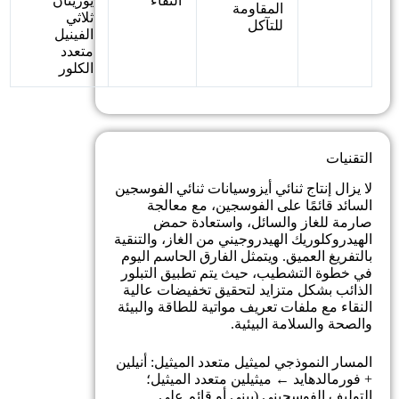
النقاء
يوريثان
المقاومة
ثلاثي
للتآكل
الفينيل
متعدد
الكلور
التقنيات
لا يزال إنتاج ثنائي أيزوسيانات ثنائي الفوسجين
السائد قائمًا على الفوسجين، مع معالجة
صارمة للغاز والسائل، واستعادة حمض
الهيدروكلوريك الهيدروجيني من الغاز، والتنقية
بالتفريغ العميق. ويتمثل الفارق الحاسم اليوم
في خطوة التشطيب، حيث يتم تطبيق التبلور
الذائب بشكل متزايد لتحقيق تخفيضات عالية
النقاء مع ملفات تعريف مواتية للطاقة والبيئة
والصحة والسلامة البيئية.
المسار النموذجي لميثيل متعدد الميثيل: أنيلين
+ فورمالدهايد ← ميثيلين متعدد الميثيل؛
التوليف الفوسجيني (بيني أو قائم على