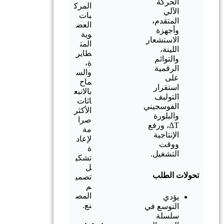
الحركة
المرك
الآلي
بات
المتقدم،
العض
وأجهزة
وية
الاستشعار
المت
اللينة،
طاير
والتوائم
ة،
الرقمية
والس
على
ماح
استقرار
بالانبع
التوليف
اثات
الفوسجيني
الأكثر
والبلورة
صرا
ΔT، ورفع
مة
الإنتاجية
لإعاد
ووقت
ة
التشغيل.
تشكي
ل
تحولات الطلب
تصمي
م
المص
يؤدي
نع.
التوسع في
سلسلة