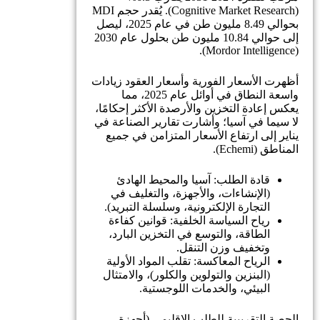
(Cognitive Market Research). يُقدر حجم MDI
بحوالي 8.49 مليون طن في عام 2025، ليصل
إلى حوالي 10.84 مليون طن بحلول عام 2030
(Mordor Intelligence).
أظهرت الأسعار الفورية وأسعار العقود زيادات
واسعة النطاق في أوائل عام 2025، مما
يعكس إعادة التخزين والأرصدة الأكثر إحكامًا،
لا سيما في آسيا؛ وأشارت تقارير الصناعة في
يناير إلى ارتفاع الأسعار المتزامن في جميع
المناطق (Echemi).
قادة الطلب: آسيا والمحيط الهادئ
(الإنشاءات، والأجهزة، والتغليف في
التجارة الإلكترونية، وسلسلة التبريد).
رياح السياسة الخلفية: قوانين كفاءة
الطاقة، والتوسع في التخزين البارد،
وتخفيف وزن التنقل.
الرياح المعاكسة: تقلب المواد الأولية
(البنزين والتولوين والكلور)، والامتثال
البيئي، والخدمات اللوجستية.
الحصة التقريبية للطلب الإقليمي (أجهزة