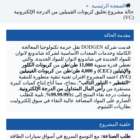
»
الصفحة الرئيسية
حالة مشروع تخليق كربونات الفينيلين من الدرجة الإلكترونية
(VC)
مقدمة الحالة
قدمت شركة DODGEN نقل حزمة تكنولوجيا المعالجة
الكاملة وخدمات المعدات الأساسية لشركة شاندونغ لانوان
للمواد الجديدة في شاندونغ لانوان للمواد الجديدة، والتي
تغطي قدرة سنوية
11,000 طن/طن
من
كربونات الكلور
والإيثيلين (CEC)
و
4,000 طن/طن
من
كربونات الفينيلين
(VC)
. اعتمد المشروع اقتران تقنية تنقية متطورة للتنقية
“التقطير + التبلور الذائب”
, بنجاح، مما أتاح إنتاج كميات كبيرة
مستقرة من
رأس المال المتداول من الدرجة الإلكترونية
.
وصلت درجة نقاء المنتج إلى
≥99.99.995%
, تلبية للطلب
الصارم على المواد المضافة عالية النقاء في سوق إلكتروليت
بطاريات الليثيوم.
خلفية المشروع
طلب الصناعة:
مع التوسع السريع في أسواق سيارات الطاقة