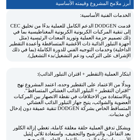
أبرز ملامح المشروع وقيمته الأساسية
الخدمات الفنية الأساسية:
قدمت DODGEN الدعم الكامل للعملية بدءًا من تخليق CEC
إلى تنقية المركبات الكربونية الكربونية المغناطيسية بما في
ذلك تصميم حزمة العملية وتوريد المعدات الرئيسية (مثل
أجهزة التبلور الذائبة ذات الأغشية المتساقطة وأعمدة التقطير
الداخلية) وخدمات التوجيه الفني للدورة الكاملة (بما في ذلك
الإشراف على التركيب ودعم التشغيل/بدء التشغيل).
ابتكار العملية (التقطير + اقتران التبلور الذائب):
وبدلًا من الاعتماد على التقطير وحده، اعتمد المشروع نهج
“اقتران التقطير + التبلور الذائب الغشائي المتساقط”.
وبالاستفادة من الاختلافات في نقطة الانصهار بين المركبات
العضوية والشوائب، يتيح جهاز التبلور الذائب الغشائي
المتساقط الخاص بشركة DODGEN تنقية عميقة دون إدخال
أي مذيبات.
ويشكل تدفق العملية حلقة مغلقة كاملة، تغطي إزالة الكلور
بعد التفاعل، والترشيح والتجفيف، واستعادة ثلاثي إيثيل
الأمين، واستعادة المذيب، والتقطير الخام، والتصحيح،