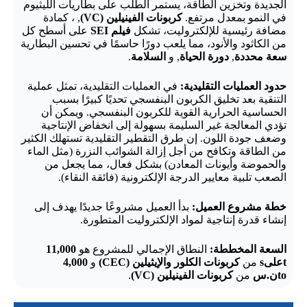
الجديدة وتخزين الطاقة، يستمر الطلب على بطاريات الليثيوم
في النمو بمعدل مرتفع.
كربونات الفينيلين (VC)
, ، كمادة
مضافة رئيسية للإلكتروليت، تشكل
فيلم SEI
على أسطح كل
من الكاثود والأنود، مما يلعب دورًا حاسمًا في تحسين البطارية
سعة محددة
,
دورة الحياة
, و
السلامة
.
حدود العمليات التقليدية:
في العمليات التقليدية، تمثل عملية
التنقية بعد تخليق الكربون البنفسجي تحديًا كبيرًا بسبب
الحساسية الحرارية القوية للكربون البنفسجي. ويمكن أن
تؤدي المعالجة غير السليمة بسهولة إلى انخفاض الإنتاجية
وضعف جودة اللون. إن طرق التقطير التقليدية تستهلك الكثير
من الطاقة وتكافح من أجل إزالة الشوائب النزرة (مثل الماء
والحموضة وأيونات المعادن) بشكل فعال، مما يجعل من
الصعب تلبية معايير الدرجة الإلكترونية (فائقة النقاء).
خطة مشروع العميل:
بدأ العميل مشروعًا جديدًا يهدف إلى
إنشاء قدرة إنتاجية لمواد الإلكتروليت المتطورة.
السعة المخططة:
النطاق الإجمالي للمشروع هو
11,000
t
على
s
من
كربونات الكلور والإيثيلين (CEC)
و
4,000
o
t
ن.س
من
كربونات الفينيلين (VC)
.