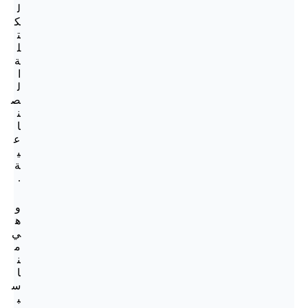
ل
ك
ت
ل
ة
ا
ل
ص
ن
ا
ع
ي
ة
.
و
ه
ي
م
ن
ا
س
ب