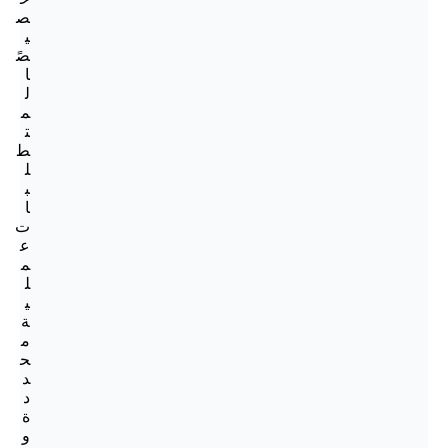
ص
ي
صً
ا
ل
م
ت
ط
ل
ب
ا
ت
ع
م
ل
ي
ة
م
ح
د
د
ة
و