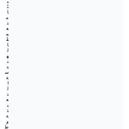
ي
نً
ا
م
ت
ع
م
قً
ا
ل
ه
ن
د
س
ة
ا
ل
ت
ع
ب
ئ
ة
و
ط