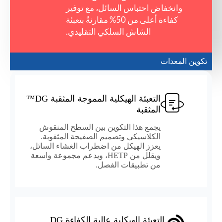
وانخفاض احتباس السائل، مع توفير
كفاءة أعلى من 50% مقارنةً بتعبئة
الشاش السلكي التقليدي.
تكوين المعدات
التعبئة الهيكلية المموجة المثقبة DG™
المثقبة
يجمع هذا التكوين بين السطح المنقوش
الكلاسيكي وتصميم الصفيحة المثقوبة.
يعزز الهيكل من اضطراب الغشاء السائل،
ويقلل من HETP، ويدعم مجموعة واسعة
من تطبيقات الفصل.
التعبئة الهيكلية عالية الكفاءة DG