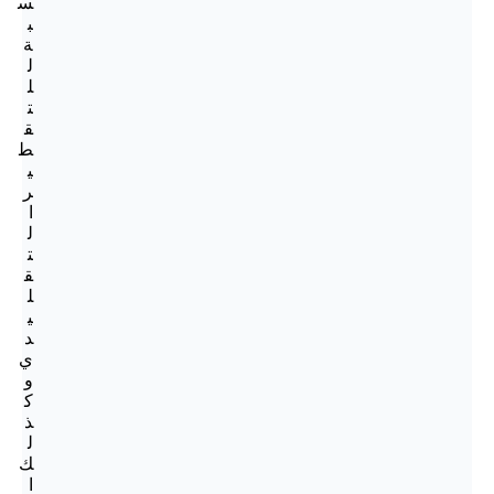
س
ب
ة
ل
ل
ت
ق
ط
ي
ر
ا
ل
ت
ق
ل
ي
د
ي
و
ك
ذ
ل
ك
ا