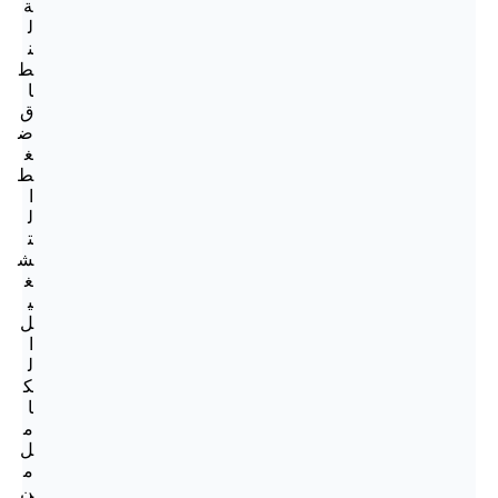
ة
ل
ن
ط
ا
ق
ض
غ
ط
ا
ل
ت
ش
غ
ي
ل
ا
ل
ك
ا
م
ل
م
ن