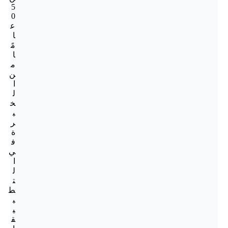
5
0
ع
ا
مً
ا
م
ن
ا
ل
خ
ب
ر
ة
ف
ي
ا
ل
ت
ط
ب
ي
ق