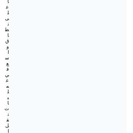
ا
ع
ل
ى
ن
ط
ا
ق
و
ا
س
ع
ف
ي
ع
م
ل
ي
ا
ت
ن
ق
ل
ا