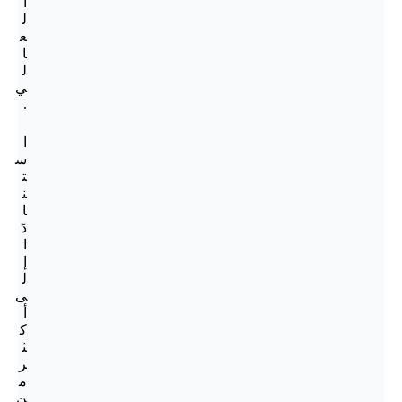
ا
ل
ع
ا
ل
ي
.
ا
س
ت
ن
ا
دً
ا
إ
ل
ى
أ
ك
ث
ر
م
ن