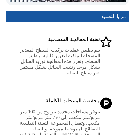
مزايا التصنيع
تقنية المعالجة السطحية
يتم تطبيق عمليات تركيب السطح المعدني
المسجلة الملكية لتعزيز قابلية ترطيب
السطح. وتعزز هذه المعالجة توزيع السائل
بشكل موحد وتثبيت السائل بشكل مستقر
عبر سطح التعبئة.
محفظة المنتجات الكاملة
تتوفر مساحات محددة تتراوح من 100 متر
مربع/متر مكعب إلى 750 متر مربع/متر
مكعب. وتغطي المجموعة التعبئة التقليدية
للصفائح المموجة المموجة، والتعبئة
المموجة DG Plus™، والتعبئة الهيكلية ذات