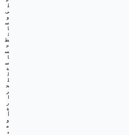
ل
ى
و
س
ا
ئ
ط
ح
س
ا
س
ة
ل
ل
ح
ر
ا
ر
ة
أ
و
م
ي