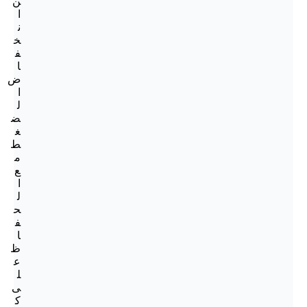
ن
ا
ن
خ
ف
ا
ض
ا
ل
ض
غ
ط
م
ع
ا
ل
ح
ف
ا
ظ
ع
ل
ى
ك