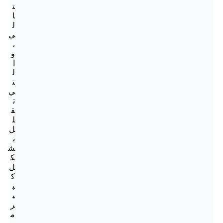
ت
ا
ل
ي
،
و
ا
ل
ت
ي
ت
ق
ل
ل
ب
ش
ك
ل
ك
ب
ي
ر
م