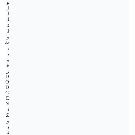
و
ل
ل
ل
ت
ل
و
ث
،
ت
و
ف
ر
D
O
D
G
E
N
ت
ك
و
ي
ن