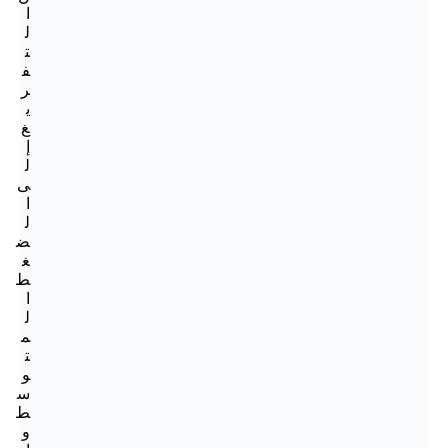
ا
ل
ت
ف
ر
ي
غ
إ
ل
ى
ا
ل
ض
غ
ط
ا
ل
م
ت
و
س
ط
و