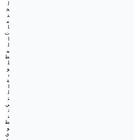
ل
خ
د
م
ا
ت
ا
ل
م
ط
ل
و
ب
ة
ا
ل
ت
ي
ت
ن
ط
و
ي
ع