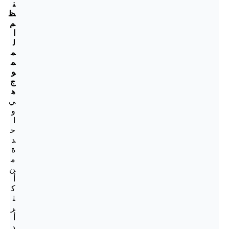
ن
ظ
م
ا
ل
م
م
و
ج
ه
ي
و
ا
ح
د
ة
م
ن
أ
ك
ث
ر
أ
د