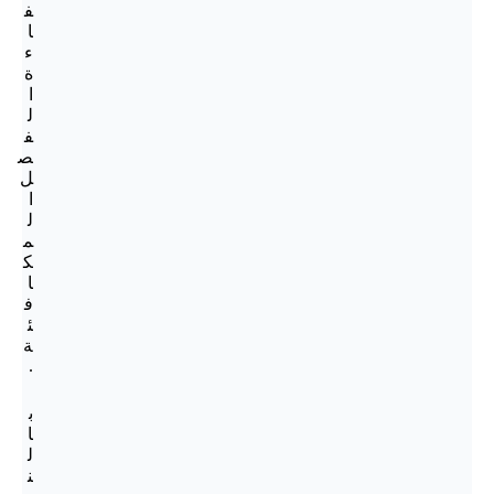
ف
ا
ء
ة
ا
ل
ف
ص
ل
ا
ل
م
ك
ا
ف
ئ
ة
.
ب
ا
ل
ن