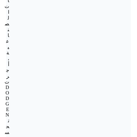
ا
ت
ا
ل
ص
ن
ا
ع
ي
ة
،
أ
ج
ر
ت
D
O
D
G
E
N
ت
ح
س