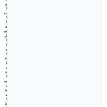
و
ا
ت
ا
ل
ف
ص
ل
ا
ل
د
ا
خ
ل
ي
ة
ا
س
ت
خ
د
ا
مً