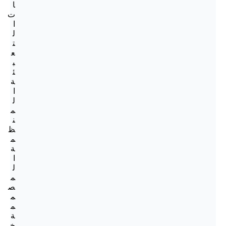
ا
ت
ا
ل
ت
ع
ب
ئ
ة
ا
ل
م
ن
ظ
م
ة
ا
ل
م
ص
م
م
ة
خ