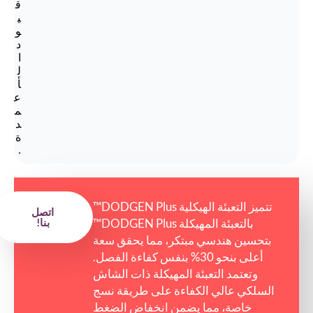
ق
ي
و
د
ا
ل
أ
ع
م
د
ة
.
تتميز التعبئة الهيكلية DODGEN Plus™
اتصل
بالتعبئة المهيكلة DODGEN Plus™
بنا!
بتحسين هندسي مبتكر، مما يحقق سعة
أعلى بنحو 30% بنفس كفاءة الفصل.
وتعتمد التعبئة المهيكلة ذات الشاش
السلكي عالي الكفاءة على طريقة نسج
خاصة، مما يضمن انخفاض الضغط