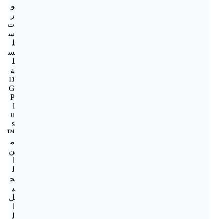
و
ر
ت
س
ل
س
ل
ة
D
G
P
l
u
s
™
م
ن
ا
ل
ج
ي
ل
ا
ل