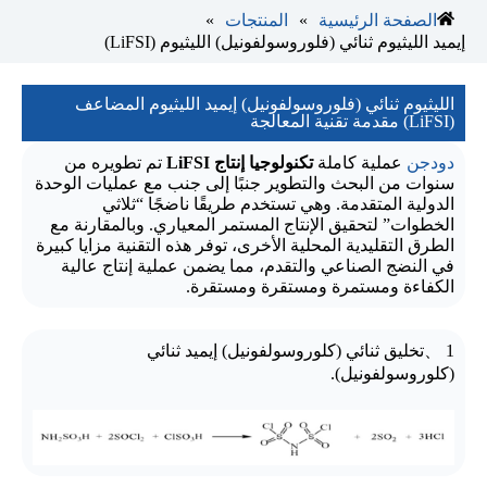
»
»
الصفحة الرئيسية
المنتجات
إيميد الليثيوم ثنائي (فلوروسولفونيل) الليثيوم (LiFSI)
الليثيوم ثنائي (فلوروسولفونيل) إيميد الليثيوم المضاعف
(LiFSI) مقدمة تقنية المعالجة
دودجن
عملية كاملة
تكنولوجيا إنتاج LiFSI
تم تطويره من
سنوات من البحث والتطوير جنبًا إلى جنب مع عمليات الوحدة
الدولية المتقدمة. وهي تستخدم طريقًا ناضجًا “ثلاثي
الخطوات” لتحقيق الإنتاج المستمر المعياري. وبالمقارنة مع
الطرق التقليدية المحلية الأخرى، توفر هذه التقنية مزايا كبيرة
في النضج الصناعي والتقدم، مما يضمن عملية إنتاج عالية
الكفاءة ومستمرة ومستقرة ومستقرة.
1 、تخليق ثنائي (كلوروسولفونيل) إيميد ثنائي
(كلوروسولفونيل).