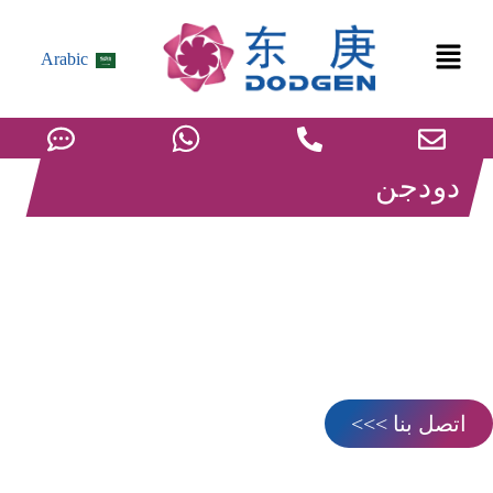
Arabic
دودجن
إيميد الليثيوم ثنائي
(فلوروسولفونيل) الليثيوم (LiFSI)
تدمج عملية LiFSI الكاملة هذه بين سنوات البحث والتطوير التي
قامت بها DODGEN مع عمليات الوحدة الدولية المتقدمة. وباعتماد
مخطط تقني مستمر، فإنها تتفوق على العمليات المحلية الأخرى،
وتحافظ على ريادة تكنولوجية لأكثر من خمس سنوات.
اتصل بنا >>>