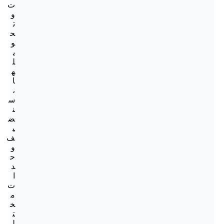
ت
و
ت
ح
و
ي
ل
ه
ا
،
س
ن
ض
ي
ف
و
ح
د
ا
ت
م
خ
ت
ل