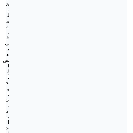
خ
ت
ل
ف
ة
.
ف
ي
ب
ع
ض
ا
ل
أ
ح
ي
ا
ن
،
م
ن
أ
ج