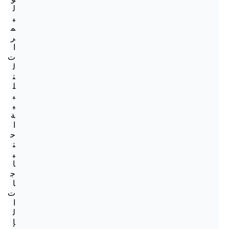
ل
ي
م
ر
ا
ت
ل
ت
ل
ب
ي
ة
ا
ح
ت
ي
ا
ج
ا
ت
ا
ل
إ