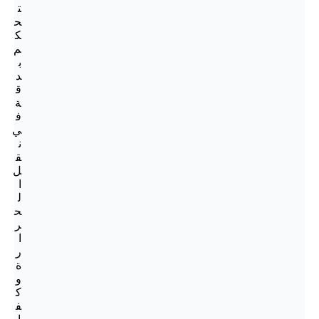
ت
ح
ك
م
ب
د
ق
ة
ف
ي
ن
ق
ل
ا
ل
ح
ر
ا
ر
ة
و
ك
ف