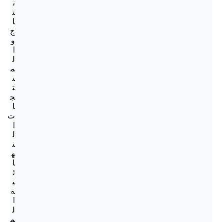
ن
ت
ا
ج
و
ا
ل
م
ن
ت
ج
ا
ت
ا
ل
ن
ه
ا
ئ
ي
ة
ا
ل
م