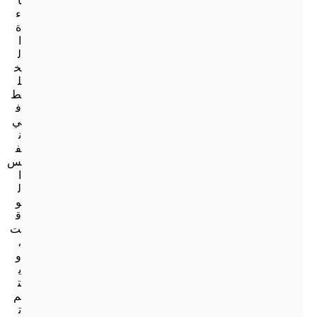
ا
ء
ة
ا
ل
خ
ل
ط
ف
ي
ن
ف
س
ا
ل
و
ق
ت
،
و
ي
ت
م
ت