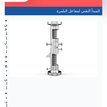
المبدأ التقني لمفاعل البلمرة
م
ن
خ
ل
ا
ل
ا
ل
ج
م
ع
ب
ي
ن
ا
ل
م
ب
د
أ