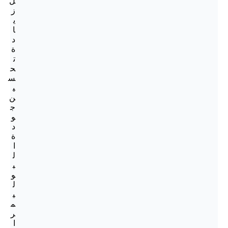
ل
ز
ي
ا
د
ة
ت
ح
س
ي
ن
ج
و
د
ة
ا
ل
ب
و
ل
ي
م
ر
ا