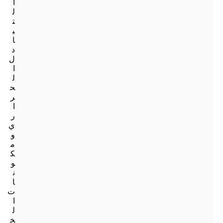
ا
ل
ت
ب
ا
د
ل
ا
ل
ح
ر
ا
ر
ي
و
م
ك
و
ن
ا
ت
ا
ل
خ