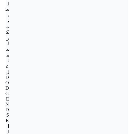
ل
ط
،
ي
م
ك
ن
ل
م
ف
ا
ع
ل
D
O
D
G
E
N
D
S
R
ا
ل