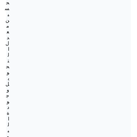
ح
س
ي
ن
م
ع
د
ل
ا
ل
ت
ح
و
ي
ل
و
ج
و
د
ة
ا
ل
ب
و