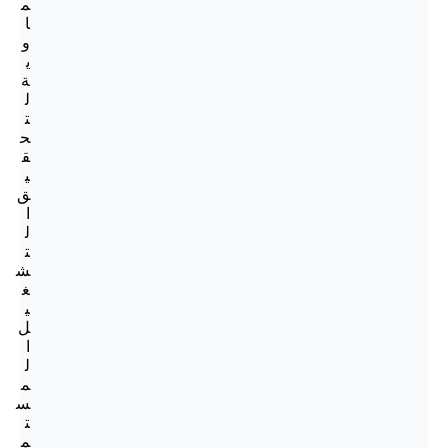
م
ا
و
ي
ة
ل
ت
ح
ق
ي
ق
ا
ل
ت
ش
غ
ي
ل
ا
ل
م
س
ت
م