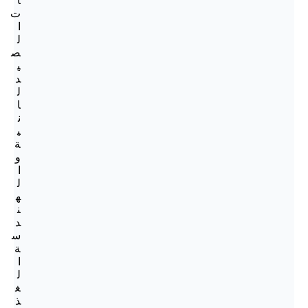
ا
ت
ا
ل
ص
ي
د
ل
ا
ن
ي
ة
و
ا
ل
ه
ن
د
س
ة
ا
ل
غ
ذ