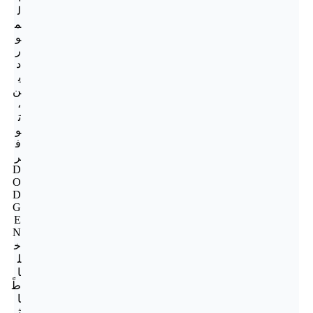
ل
م
و
ر
د
ي
ن
،
ت
و
ف
ر
D
O
D
G
E
N
خ
ل
ا
طً
ا
ث