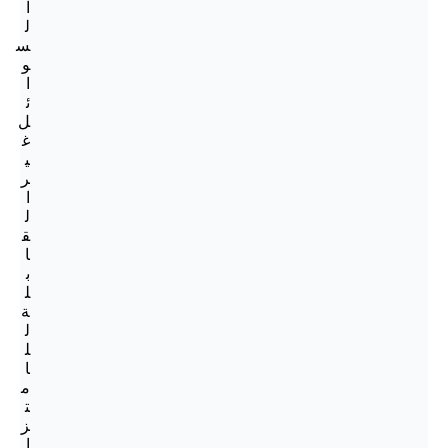
ا
ل
س
و
ا
ئ
ل
غ
ي
ر
ا
ل
ق
ا
ب
ل
ة
ل
ل
ا
م
ت
ز
ا