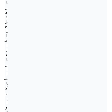
ا
ز
م
ث
ل
خ
ل
ا
ط
ا
ل
غ
ا
ز
ا
ل
س
ا
ك
ن
،
أ
و
ت