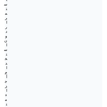
س
ت
م
ر
ا
ر
د
و
ن
ا
س
ت
خ
د
ا
م
أ
ج
ز
ا
ء
م
ت