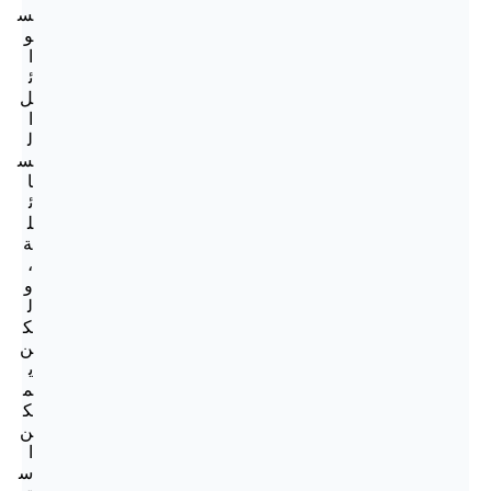
س
و
ا
ئ
ل
ا
ل
س
ا
ئ
ل
ة
،
و
ل
ك
ن
ي
م
ك
ن
ا
س