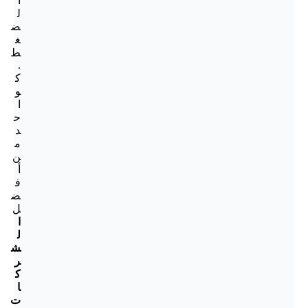
ا
ل
ض
غ
ط
.
ك
و
ا
ح
د
م
ن
أ
ف
ض
ل
ا
ل
ش
ر
ك
ا
ت