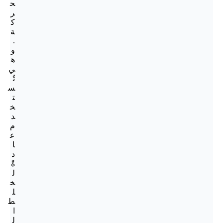
ح
ر
ك
ة
.
و
ه
ي
تُ
س
ت
خ
د
م
ع
ا
د
ةً
ل
خ
ل
ط
ا
ل