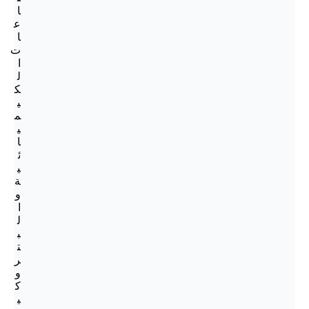
ا
ع
ا
ت
ا
ل
ك
ي
م
ي
ا
ئ
ي
ة
و
ا
ل
ب
ت
ر
و
ك
ي