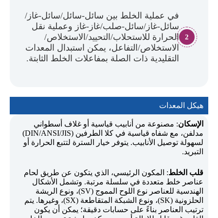
في عملية الخلط بين سائل-سائل/سائل-غاز/
سائل-غاز/سائل-صلب/غاز-غاز وعملية نقل
الحرارة للاستحلاب/التحييد/الاستخلاص/
2
الاستخلاص/التفاعل، يمكن استبدال المعدات
التقليدية ذات الصلة بمفاعلات الخلط الثابتة.
هيكل المعدات
الإسكان
: مصنوعة من أنابيب قياسية أو غلاف أسطواني
مدلفن، مع شفاه قياسية في كلا الطرفين (DIN/ANSI/JIS)
لسهولة توصيل الأنابيب. يتوفر خيار السترة لتتبع الحرارة أو
التبريد.
قلب الخلط
: المكون الرئيسي، الذي يتكون عن طريق لحام
عناصر خلط متعددة في سلسلة مرتبة. وتشمل الأشكال
الهندسية للعناصر نوع اللوح المموج (SV)، ونوع الريشة
الحلزونية (SK)، ونوع الشبكة المتقاطعة (SX)، وغيرها. يتم
ترتيب العناصر بناءً على حسابات دقيقة؛ يمكن أن يكون