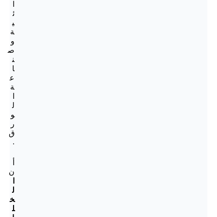
ا
ئ
ي
ة
و
ص
ن
ا
ع
ة
ا
ل
و
ر
ق
.
أ
ن
ا
ل
خ
ل