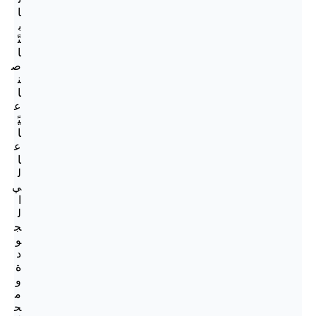
ا
ب
تً
ا
ص
ن
ا
ع
يً
ا
ع
ا
ل
ي
ا
ل
ج
و
د
ة
و
م
ح