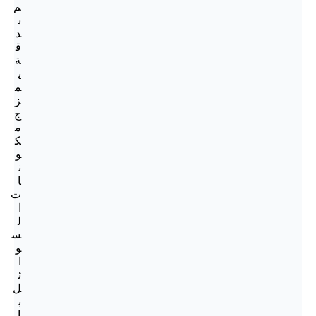
م
ب
د
ق
ة
ي
م
ز
ج
م
ك
و
ن
ا
ت
ا
ل
س
و
ا
ئ
ل
ب
ا