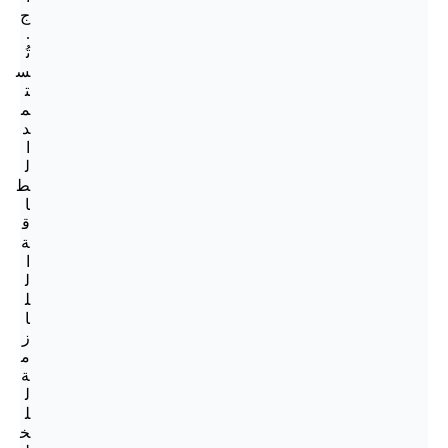
ج
.
تُ
س
ت
م
د
ا
ل
ط
ا
ق
ة
ا
ل
ل
ا
ز
م
ة
ل
ل
خ