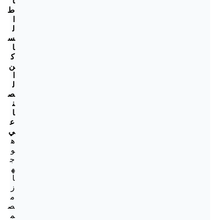
ا
ط
ا
ل
س
ا
ك
ن
ا
ل
ص
ن
ا
ع
ي
ه
و
ج
ه
ا
ز
م
ص
م