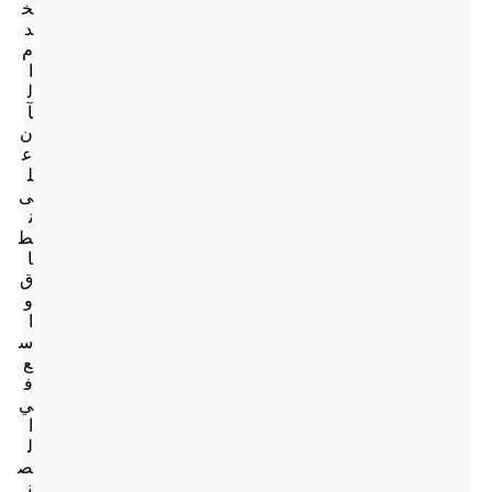
خ
د
م
ا
ل
آ
ن
ع
ل
ى
ن
ط
ا
ق
و
ا
س
ع
ف
ي
ا
ل
ص
ن