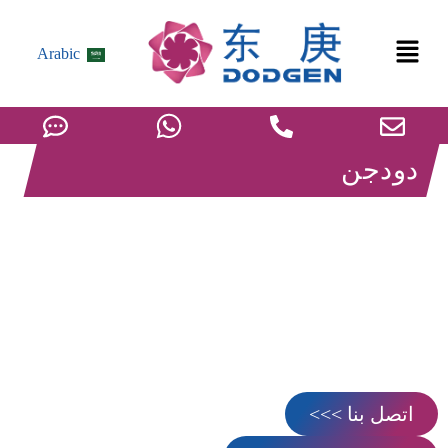
Arabic
دودجن
الخلاط الساكن （نظام اللزوجة
العالية）
عالية الكفاءة
خلاط ثابت مخصص
, مصممة بدون أي أجزاء متحركة،
وتتميز بتصميم مدمج يوفر مساحة الأرضية مع تقليل تكاليف الصيانة.
تضمن وظيفته المتطورة المزج الأمثل للسوائل، ويعتمد مبدأ العمل
على عناصر داخلية مصممة بشكل استراتيجي لتحقيق خلط شامل
دون تقليب ميكانيكي.
اتصل بنا >>>