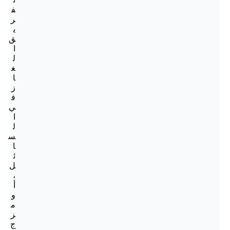
ف
ر
ي
ق
ا
ل
غ
ا
ز
ف
ي
ا
ل
س
ا
ئ
ل
،
أ
و
م
ز
ج