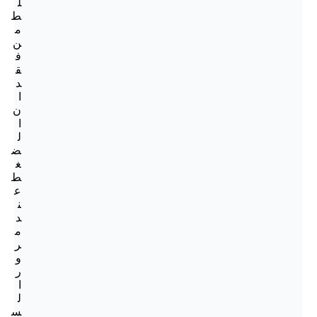
ل
ط
م
ن
ف
ق
د
ا
ن
ا
ل
ض
غ
ط
ع
ن
د
م
ر
و
ر
ا
ل
س