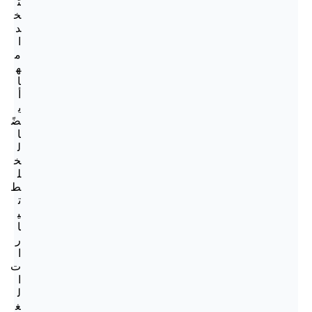
ت
خ
د
ا
م
ه
ا
أ
ي
ضً
ا
ل
خ
ل
ط
ت
ي
ا
ر
ا
ت
ا
ل
غ