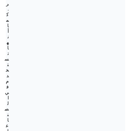
ر
.
ك
م
ا
أ
ن
ه
ا
ت
س
ت
خ
د
م
ف
ي
ا
ل
ص
ن
ا
ع