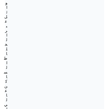
و
ا
ئ
ل
ع
ب
ر
ا
ل
خ
ل
ا
ط
ا
ل
س
ا
ك
ن
ع
ا
ل
ي