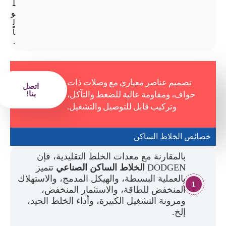
ل
و
ل
اً
.
تصميم عناصر معياري مع وصلات ذات
اتصل
حواف، ومقاومة عالية للضغط والتآكل،
بنا!
وتركيب قابل للتوصيل والتشغيل.
خصائص الخلاط الساكن
بالمقارنة مع معدات الخلط التقليدية، فإن
DODGEN
الخلاط الساكن الصناعي
تتميز
بالعملية البسيطة، والهيكل المدمج، والاستهلاك
1
المنخفض للطاقة، والاستثمار المنخفض،
ومرونة التشغيل الكبيرة، وأداء الخلط الجيد،
إلخ.