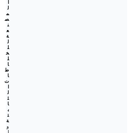
ا
ل
م
ص
ن
ع
ة
ل
ل
خ
ل
ا
ط
ا
ت
ا
ل
ث
ا
ب
ت
ة
و
ا