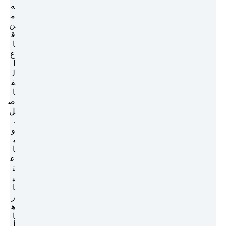
ه
م
ن
ق
ا
ع
ا
ل
ف
ا
ص
ل
.
و
ب
ا
ع
ت
ب
ا
ر
ه
ا
أ