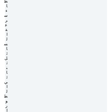
ط
ا
ء
س
ر
ع
ة
ا
ل
س
ا
ئ
ل
ث
ن
ا
ئ
ي
ا
ل
ط
و
ر
ا