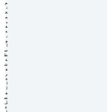
م
ت
ج
م
ي
ع
ه
ب
و
ا
س
ط
ة
ش
ف
ر
ة
ا
ل
ف
ص
ل
ع
ا