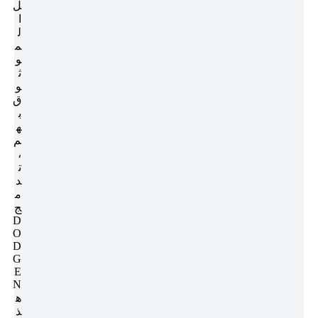
ل
ا
ل
م
و
ث
و
ق
ب
ه
م
،
ت
د
م
ج
D
O
D
G
E
N
ه
ذ