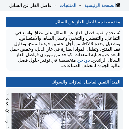
»
»
الصفحة الرئيسية
المنتجات
فاصل الغاز عن السائل
مقدمة تقنية فاصل الغاز عن السائل
تُستخدم تقنية فصل الغاز عن السائل على نطاق واسع في
التفاعل، والتقطير، والتبخير، وغسل المياه، والامتصاص،
وتشغيل وحدة MVR، من أجل تحسين جودة المنتج، وتقليل
فقد المنتج، وتقليل المواد الضارة في غاز الذيل، وخفض حمل
المعدات وحماية المعدات. كواحد من موردي فواصل الغاز
السائل الرائدين,
دودجن
متخصصة في توفير حلول فصل
عالية الجودة لمختلف الصناعات.
المبدأ التقني لفاصل الغازات والسوائل
ي
م
ك
ن
أ
ن
ي