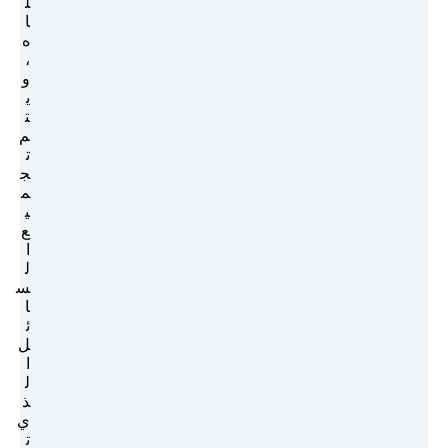
ل
ا
ه
،
و
ي
ت
م
ت
ج
م
ي
ع
ا
ل
س
ا
ئ
ل
ا
ل
ذ
ي
ت