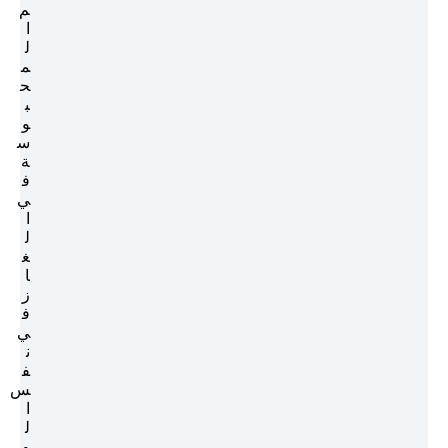
م
ا
ل
م
ح
ب
و
س
ة
ف
ي
ا
ل
غ
ا
ز
ف
ي
ن
ف
س
ا
ل
و