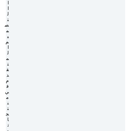
ا
ا
ل
ت
ص
م
ي
م
ا
ل
م
ت
ق
د
م
ف
ي
م
ن
ت
ج
ا
ت
ه