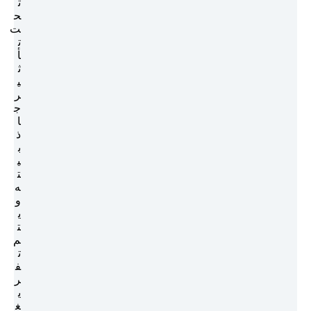
ت
ح
ت
ت
أ
ث
ي
ر
ج
ا
ذ
ب
ي
ت
ه
و
ي
ت
م
ت
ف
ر
ي
غ