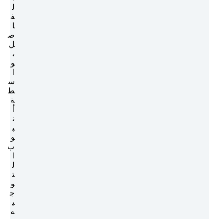
ل
ف
ا
ص
ل
ب
و
ا
س
ط
ة
أ
ن
ب
و
ب
ا
ل
ت
و
ج
ي
ه