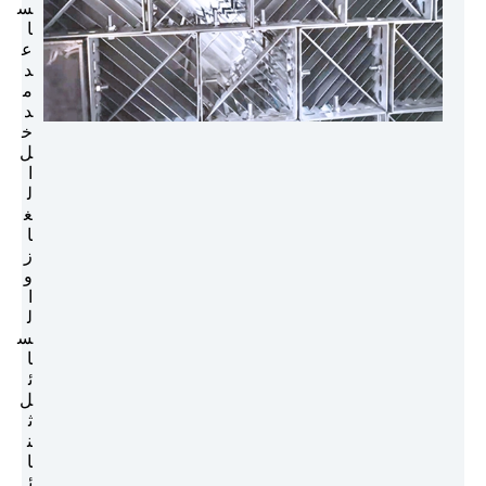
س
ا
ع
د
م
د
خ
ل
ا
ل
غ
ا
ز
و
ا
ل
س
ا
ئ
ل
ث
ن
ا
ئ