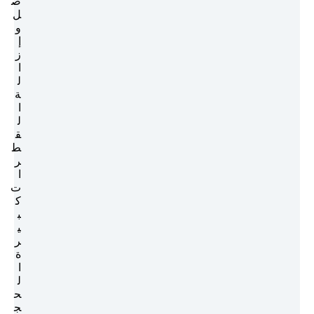
ص
ل
و
إ
ز
ا
ل
ة
ا
ل
ق
ط
ر
ا
ت
ك
ب
ي
ر
ة
ا
ل
ح
ج