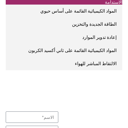
الاستدامة
المواد الكيميائية القائمة على أساس حيوي
الطاقة الجديدة والتخزين
إعادة تدوير الموارد
المواد الكيميائية القائمة على ثاني أكسيد الكربون
الالتقاط المباشر للهواء
نبذل قصارى جهدنا لتلبية
اتصل بنا
متخصص في التفاعل
احتياجاتك
والفصل، شركاء
التكنولوجيا منخفضة