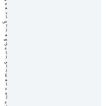
م
ق
ي
ا
س
ا
ل
ف
ص
ل
ع
ا
ل
ي
ا
ل
ك
ف
ا
ء
ة
أ
ع