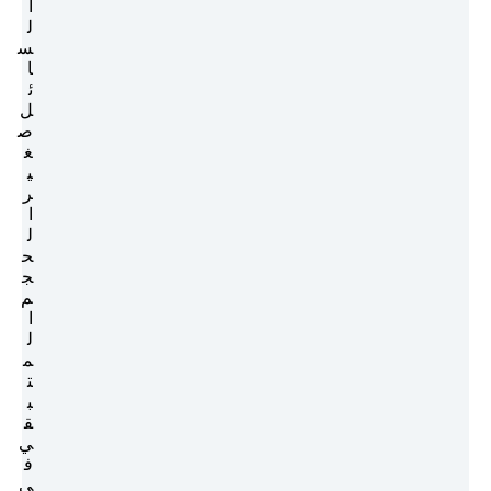
ا
ل
س
ا
ئ
ل
ص
غ
ي
ر
ا
ل
ح
ج
م
ا
ل
م
ت
ب
ق
ي
ف
ي