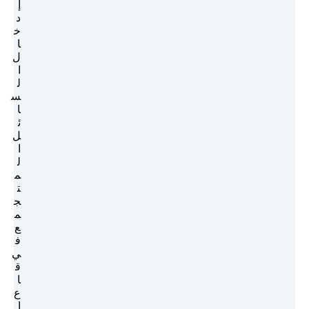
إ
د
خ
ا
ل
ا
ل
س
ا
ئ
ل
ا
ل
م
ت
ج
م
ع
ف
ي
ق
ا
ع
ا