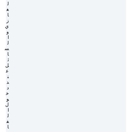
ل
غ
ا
ز
ي
و
ا
ل
س
ا
ئ
ل
ع
ن
د
د
خ
و
ل
ا
ل
ف
ا