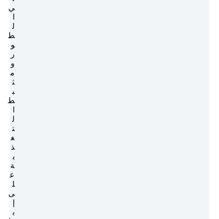
ي
ا
ل
ط
و
ر
و
م
ث
ب
ط
ا
ل
ت
غ
ذ
ي
ة
ع
ل
ى
إ
ب