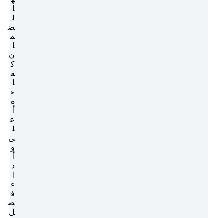
ا
ل
ض
م
ا
ن
ك
ف
ا
ء
ة
أ
ع
ل
ى
و
أ
د
ا
ء
ف
ص
ل