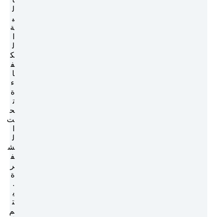
ل
ي
ة
ا
ل
ك
ف
ا
ء
ة
ت
ح
ت
ا
ل
ش
ف
ر
ة
.
ي
ت
م