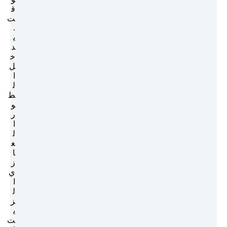
ق
ت
.
ي
د
خ
ل
ا
ل
ط
و
ر
ا
ل
غ
ا
ز
ي
ا
ل
ز
ي
ت