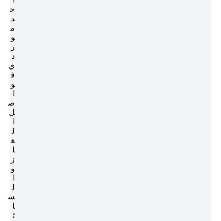
ح
د
م
و
ر
د
ي
ف
و
ا
ص
ل
ا
ل
غ
ا
ز
و
ا
ل
س
ا
ئ