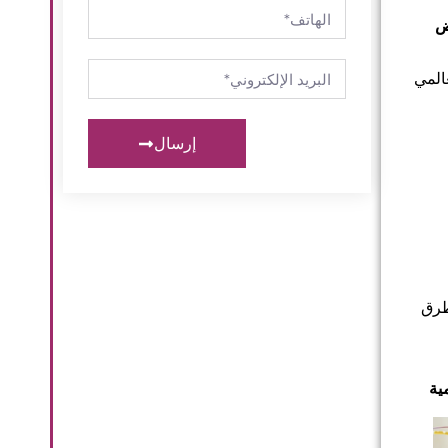
ض
عالمي
إرسال
طرق
ية