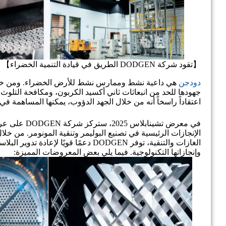
【تقود شركة DODGEN الطريق في قيادة التنمية الخضراء】
دودجن
اعتقاداً راسخاً أنه من خلال الجهد الدؤوب، يمكنها المساهمة في
في معرض تشين
الإنجازات الرئيسية في تصنيع البوليمر وتنقية المونومر. من خلال
وإنجازاتها التكنولوجية. فيما يلي بعض المعروضات المميزة: