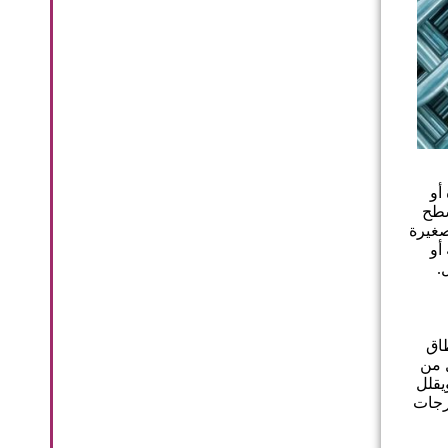
ة أو
سطح
صغيرة
ك أحادية أو
.
طاق
 من
يقلل
درجات