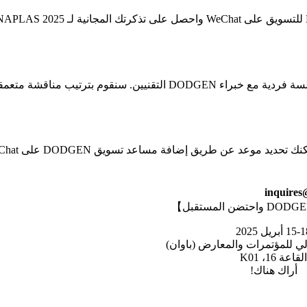
امسح رمز الاستجابة السريعة ضوئيًا لإضافة مساعد DODGEN للتسويق على WeChat واحصل على تذك
أضف مساعد تسويق DODGEN على WeChat لتحديد موعد لجلسة فردية مع خبراء DODGEN التقنيين. سنقوم بترتيب من
إذا كنت مهتمًا بالاجتماع مع الإدارة العليا لشركة DODGEN، يمكنك
15 أبريل 2025
ي للمؤتمرات والمعارض (باوان)
لقاعة 16، K01
أراك هناك!