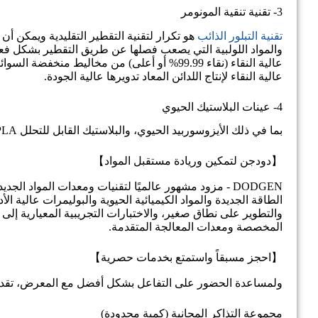
3- تقنية تنقية المونومر
تقنية التبلور الذائب
هو تكرار لتقنية التقطير التقليدية ويمكن أ
والمواد اللولبية التي يصعب فصلها عن طريق التقطير بشكل فعال
عالية النقاء (نقاء 99.99% أو أعلى) من مخاليط
عالية النقاء لإنتاج اللدائن المعاد تدويرها عالية الجودة.
4- عينات البلاستيك الحيوي
بما في ذلك الأيزوسوربيد الحيوي، والبلاستيك القابل للتحلل PLA، والإيثيلين جلايكول، والبروبيلين جلايكول، وغيرها.
【دودجن لتمكين وريادة مستقبل المواد】
DODGEN - مزود مشهور عالميًا لتقنيات ومعدات المواد ا
والتطوير على نطاق صغير، والاختبارات التجريبية المعيارية إ
المخصصة ومعدات المعالجة المتقدمة.
【احجز مسبقاً واستمتع بخدمات حصرية】
ولمساعدة الحضور على التفاعل بشكل أفضل مع المعرض، تقدم DODGEN ثلاث مزايا حصرية قبل المع
مجموعة التذاكر المجانية (كمية محدودة)