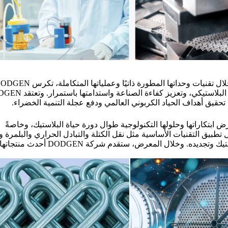
هي داعية نشط وممارس نشط للأرض الخضراء. ومن خلال تقنيات وحداتها المطورة ذاتيًا وعملياتها المتك
جهودها للحد من انبعاثات ثاني أكسيد الكربون، ومكافحة التلوث البلاستيكي، وتعزي
 تحقيق أهداف الحياد الكربوني العالمي ودفع عجلة التنمية الخضراء.
ابلاس 2025، ستركز شركة DODGEN على عرض ابتكاراتها وحلولها التكنولوجية طوال دورة حياة البلاستيك، وخاصةً
 تطبيق التقنيات الأساسية مثل نقل الكتلة والتبادل الحراري والبلمرة وإ
الغازات والتنقية، توفر DODGEN دعمًا قويًا لإعادة تدوير البلاستيك وتجديده. وخلال المعرض، ستقدم شركة DODGEN أحدث منتجاته