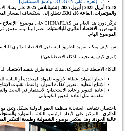
4. 【تعرف على DODGEN وعانق المستقبل】
15-18 أبريل 2025 | أبريل 2025 | تشينابلاس 2025
على وشك الانطلاق! ستتأ
والمؤتمرات، القاعة 16، K01.
نتطلع إلى استكشاف المسار المس
تركّز دورة هذا العام من CHINAPLAS على موضوع “
الإصلاح -
للنهوض بـ
الاقتصاد الدائري للبلاستيك
. انضم إلينا بينما نتعمق
الموضوع الهام.
س: كيف يمكننا تمهيد الطريق لمستقبل الاقتصاد الدائري للبلاس
(لنرى كيف يستجيب الذكاء الاصطناعي!)
الذكاء الاصطناعي: كشركة، هناك عدة طرق لتنفيذ الاقتصاد الدا
اختيار المواد: إعطاء الأولوية للمواد المتجددة أو القابلة 
الإنتاج النظيف: تعزيز كفاءة الموارد واعتماد تقنيات الإنتاج
إعادة التدوير وإعادة الاستخدام: الاستثمار في البحث وا
متقدمة مثل إعادة التدوير الكيميائي.
باختصار، تتماشى استجابة منظمة العفو الدولية بشكل وثيق مع ف
الدائري
“. التركيز على الأبعاد الرئيسية الثلاثة -
الموارد والمنتجا
عالية الجودة
. وهذا يعكس بوضوح
الشمولية وطبيعة التفكير الم