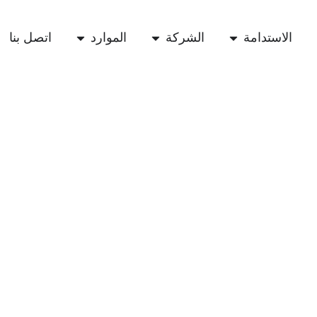
الاستدامة
الشركة
الموارد
اتصل بنا
تشينابلاس 2025 | أين هو المسار المستقبلي للاقتصاد الدائري للبلاستيك؟ القاعة 16، K01 رؤية الذكاء