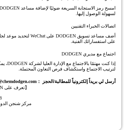
لسهولة الوصول إليها.
اتصالات الخبراء التقنيين
على استفساراتك الفنية.
اجتماع مع مديري DODGEN
لترتيب الاجتماع واستكشاف فرص التعاون المحتملة.
أرسل لي بريداً إلكترونياً للمطالبة/الحجز ：inquires@chemdodgen.com
【تعرف على DODGEN واحتضن المستقبل】
-18
مركز شنجن الدول
ا