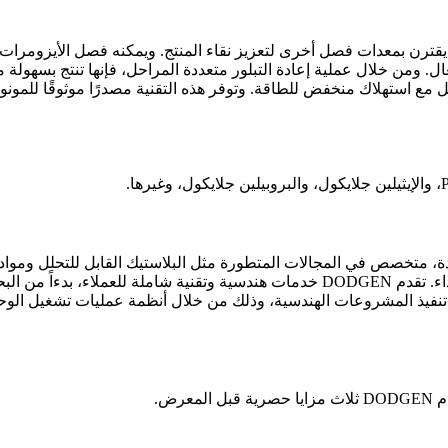
ن يقترن بمعدات فصل أخرى لتعزيز نقاء المنتج. ويمكنه فصل الأيزومرات
. ومن خلال عملية إعادة التبلور متعددة المراحل، فإنها تنتج بسهولة 
 منخفضة السوائل مع استهلاك منخفض للطاقة. وتوفر هذه التقنية مصدرًا موثوقًا للمو
لجديدة، متخصص في المجالات المتطورة مثل البلاستيك القابل للتحلل ومواد
الطاقة الجديدة والمواد الكيميائية الحيوية والبوليمرات عالية الأداء. تقدم DODGEN خدمات هندسية وتقنية شاملة للعملاء، بدءاً م
لى تنفيذ المشروعات الهندسية، وذلك من خلال أنظمة عمليات تشغيل الو
رض.