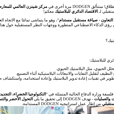
لق DODGEN مرة أخرى في
مركز شينزن العالمي للمعار
تقبلي لـ
الاقتصاد الدائري للبلاستيك
معكم!
 التعاون - صياغة مستقبل مستدام
“، وهو ما يتماشى تمامًا مع الاتجاه ال
 في رؤى الذكاء الاصطناعي المتطورة ووجهات النظر المستقبلية حول هذا
تيك؟
ئري للبلاستيك:
للتحلل الحيوي، مثل البلاستيك الحيوي.
 النظيف لتقليل النفايات والانبعاثات البلاستيكية أثناء التصنيع.
لتطوير في تقنيات إعادة تدوير البلاستيك وإعادة استخدامه، واستكشاف 
لسفة وزارة الدفاع الحالية المتمثلة في “
التكنولوجيا الخضراء، التجديد
ت والعمليات
- تهدف DODGEN إلى تحقيق ما يلي
التحول الأخضر والتنم
ستقبلي
من إطار عمل استراتيجية DODGEN المستدامة.