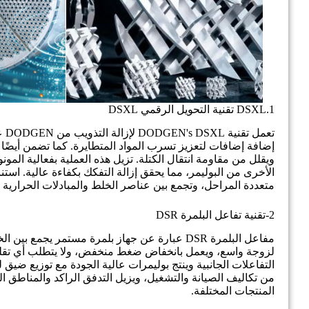
1.DSXL تقنية التحويل الرقمي DSXL
تع
إضافة إضافات لتعزيز تسرب المواد المتطايرة. كما تضمن أيضًا ت
ويقلل من مقاومة انتقال الكتلة. تزيل هذه العملية بفعالية المو
متعددة المراحل، وتجمع بين عناصر الخلط والمبادلات الحرارية 
2-تقنية تفاعل البلمرة DSR
مفاعل البلمرة DSR عبارة عن جهاز بلمرة مستمر ي
لزوجة واسع، ويعمل بانخفاض ضغط منخفض، ولا يتطلب أي تقليب
التفاعلات الجانبية وينتج بوليمرات عالية الجودة مع توزيع ضيق ل
من تكاليف الصيانة والتشغيل، ويزيل التدفق الراكد والمناطق 
المنتجات المختلفة.