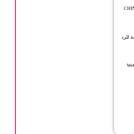
رتك المجانية لـ CHINAPLAS 2025
اقشة متعمقة للرد
 تحديد موعد عن طريق إضافة مساعد تسويق DODGEN على WeChat