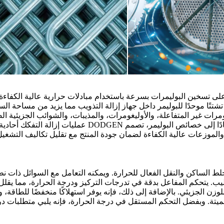
مل تقنية DODGEN's DSXL لإزالة التذويب من DODGEN على تسخين البوليمرات بسرعة باستخدام مبادلات حرارية عالية الكفاء
شتتًا موحدًا للبوليمر داخل جهاز إزالة التذويب مما يزيد من مساحة ال
نومرات غير المتفاعلة، والأوليغومرات، والمذيبات، والشوائب الجزيئية ال
الأخرى من البوليمر، مما يحقق إزالة التفكك بكفاءة عالية. استنادًا إلى خصائص البوليمر، تصمم DODGEN عمليات إزالة التفك
والموزعات عالية الكفاءة لضمان جودة المنتج مع تقليل تكاليف التشغيل
جمع بين الخلط الساكن والنقل الفعال للحرارة. ويمكنه التعامل مع السوائل ذات ن
. يتحكم المفاعل بدقة في تدرجات التركيز ودرجة الحرارة، مما يقلل
لوزن الجزيئي. بالإضافة إلى ذلك، فإنه يوفر استهلاكًا منخفضًا للطاقة، و
الميتة. وبفضل التحكم المستقل في درجة الحرارة، فإنه يلبي متطلبات 