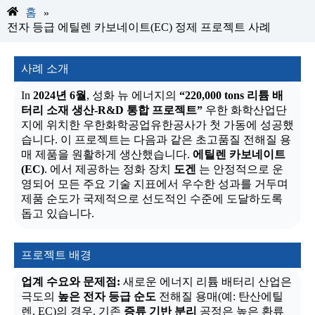
홈
»
전자 등급 에틸렌 카보네이트(EC) 정제 프로젝트 사례
사례 소개
In
2024년 6월
, 성화 뉴 에너지의
“220,000 t
ons
리튬 배
터리 소재 생산-R&D 통합 프로젝트”
우한 화학산업단
지에 위치한 우한화학공업유한공사가 첫 가동에 성공했
습니다. 이 프로젝트는 다음과 같은 초고품질 전해질 용
매 제품을 원활하게 생산했습니다.
에틸렌 카보네이트
(EC)
. 에서 제공하는 정화 장치
도겐
는 안정적으로 운
영되어 모든 주요 기술 지표에서 우수한 성과를 거두며
제품 순도가 국제적으로 선도적인 수준에 도달하도록
돕고 있습니다.
프로젝트 배경
업계 수요와 문제점:
새로운 에너지 리튬 배터리 산업은
극도의
높은 전자 등급 순도
전해질 용매(예: 탄산에틸
렌, EC)의 경우. 기존
증류 기반 분리
공정은 높은 환류