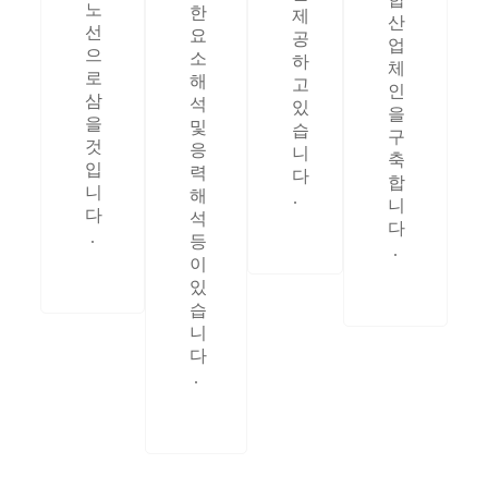
노
한
제
산
선
요
공
업
으
소
하
체
로
해
고
인
삼
석
있
을
을
및
습
구
것
응
니
축
입
력
다
합
니
해
.
니
다
석
다
.
등
.
이
있
습
니
다
.