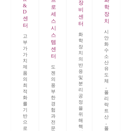
장
&
로
학
비
D
세
장
센
센
스
치
터
터
시
시
화
스
고
안
학
템
부
화
장
가
센
수
치
가
터
소
의
치
산
반
제
도
유
응
품
젠
도
및
의
의
체
분
최
풍
,
리
적
부
폴
공
화
한
리
정
를
경
락
을
기
험
트
위
반
과
산
해
으
전
,
핵
로
문
폴