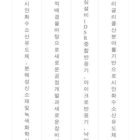
심
시
적
리
설
안
배
글
비
화
경
리
(
수
을
콜
D
소
바
산
S
산
탕
분
R
유
으
야
중
도
로
를
합
체
새
기
반
,
로
반
응
분
운
으
기
해
공
로
,
성
정
마
시
신
개
이
안
소
발
크
화
재
과
로
수
및
새
반
소
녹
로
응
산
색
운
기
유
화
,
장
도
학
낙
비
체