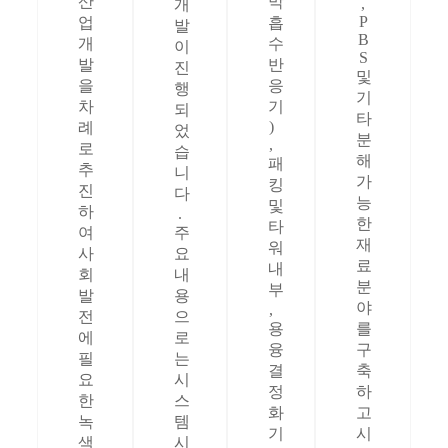
산
막
,
개
P
업
흡
발
B
개
수
이
S
발
반
진
및
을
응
행
기
차
기
되
타
)
례
었
분
,
로
습
해
패
추
니
가
킹
진
다
능
및
하
.
한
타
여
주
재
워
사
요
료
내
회
내
분
부
발
용
야
,
전
으
용
를
에
로
융
구
필
는
결
축
요
시
정
하
한
스
화
고
녹
템
기
시
색
시