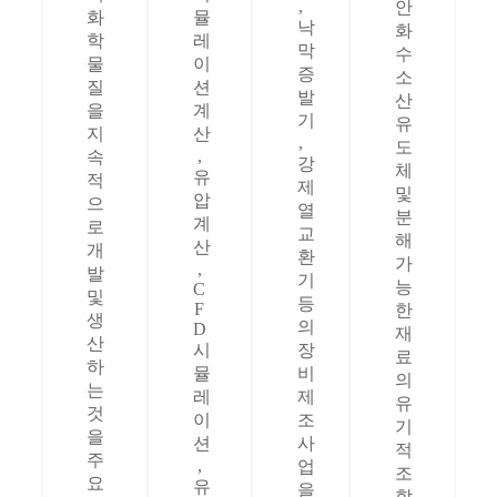
,
안
화
뮬
낙
화
학
레
막
수
물
이
증
소
질
션
발
산
을
계
기
유
지
산
,
도
,
속
강
체
유
적
제
및
압
으
열
분
계
로
교
해
산
개
환
가
,
발
기
능
C
및
등
F
한
생
의
D
재
산
시
장
료
하
뮬
비
의
는
레
제
유
것
이
조
기
을
션
사
적
주
,
업
조
요
유
을
합