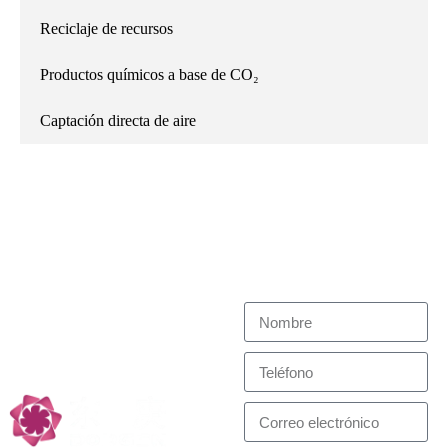
Reciclaje de recursos
Productos químicos a base de CO₂
Captación directa de aire
Póngase en contacto con
Profesional de Reacción
Hacemos todo lo posible por
nosotros
satisfacer sus necesidades
y Separación, Low
Carbon Technology
Partners