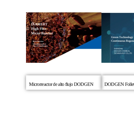
Microrreactor de alto flujo DODGEN
DODGEN Follet
Hac
Pón