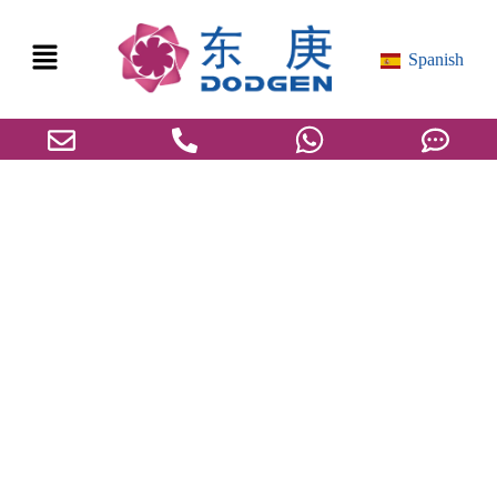
Spanish
Ácidos grasos industriales: Visión general y
tecnología básica